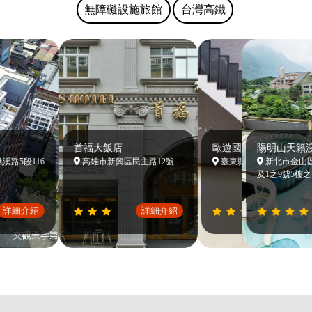
無障礙設施旅館
台灣高鐵
首福大飯店
歐遊國際精品旅館
陽明山天籟渡
5段116
高雄市新興區民主路12號
臺東縣臺東市更生北路11
新北市金山區名
及1之9號5樓之1至
詳細介紹
詳細介紹
詳細介紹