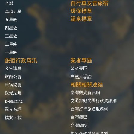
自行車友善旅宿
全部
環保標章
卓越五星
溫泉標章
五星級
四星級
三星級
二星級
一星級
旅宿行政資訊
業者專區
公告訊息
業者專區
旅館公會
自然人憑證
相關相關連結
民宿協會
臺灣觀光資訊網
觀光法規
交通部觀光署行政資訊網
E-learning
台灣好行旅遊服務網
觀光名詞
台灣觀巴
檔案下載
台灣騎跡
觀光多媒體開放資料