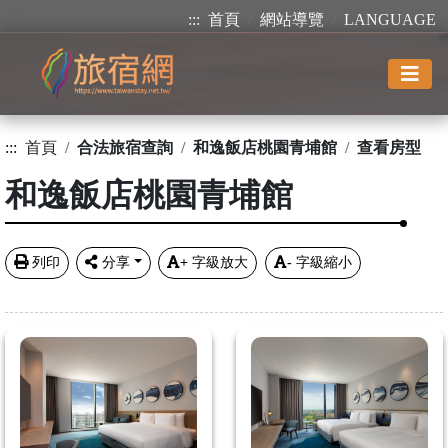
:::
首頁
網站導覽
LANGUAGE
:::
首頁
合法旅宿查詢
和逸飯店桃園青埔館
查看房型
和逸飯店桃園青埔館
列印
分享
+
字級放大
-
字級縮小