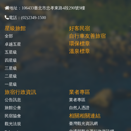
地址：106433臺北市忠孝東路4段290號9樓
電話：(02)2349-1500
星級旅館
好客民宿
自行車友善旅宿
全部
環保標章
卓越五星
溫泉標章
五星級
四星級
三星級
二星級
一星級
旅宿行政資訊
業者專區
公告訊息
業者專區
旅館公會
自然人憑證
相關相關連結
民宿協會
臺灣觀光資訊網
觀光法規