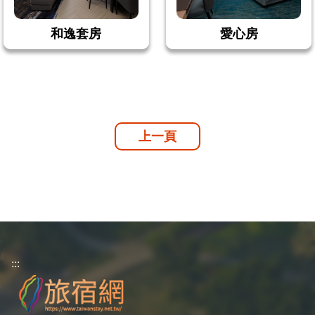
和逸套房
愛心房
上一頁
:::