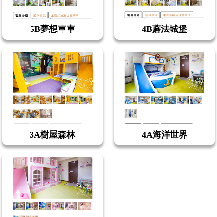
5B夢想車車
4B蘑法城堡
3A樹屋森林
4A海洋世界