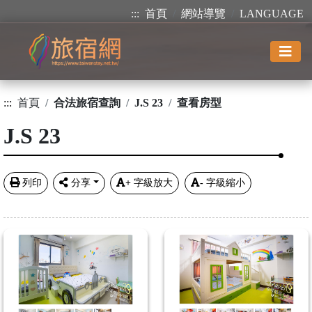
:::
首頁
網站導覽
LANGUAGE
:::
首頁
合法旅宿查詢
J.S 23
查看房型
J.S 23
列印
分享
+
字級放大
-
字級縮小