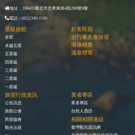
地址：106433臺北市忠孝東路4段290號9樓
電話：(02)2349-1500
星級旅館
好客民宿
自行車友善旅宿
全部
環保標章
卓越五星
溫泉標章
五星級
四星級
三星級
二星級
一星級
旅宿行政資訊
業者專區
公告訊息
業者專區
旅館公會
自然人憑證
相關相關連結
民宿協會
臺灣觀光資訊網
觀光法規