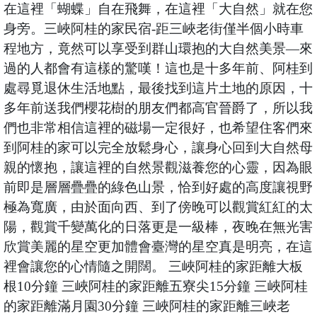
在這裡「蝴蝶」自在飛舞，在這裡「大自然」就在您
身旁。三峽阿桂的家民宿-距三峽老街僅半個小時車
程地方，竟然可以享受到群山環抱的大自然美景—來
過的人都會有這樣的驚嘆！這也是十多年前、阿桂到
處尋覓退休生活地點，最後找到這片土地的原因，十
多年前送我們櫻花樹的朋友們都高官晉爵了，所以我
們也非常相信這裡的磁場一定很好，也希望住客們來
到阿桂的家可以完全放鬆身心，讓身心回到大自然母
親的懷抱，讓這裡的自然景觀滋養您的心靈，因為眼
前即是層層疊疊的綠色山景，恰到好處的高度讓視野
極為寬廣，由於面向西、到了傍晚可以觀賞紅紅的太
陽，觀賞千變萬化的日落更是一級棒，夜晚在無光害
欣賞美麗的星空更加體會臺灣的星空真是明亮，在這
裡會讓您的心情隨之開闊。 三峽阿桂的家距離大板
根10分鐘 三峽阿桂的家距離五寮尖15分鐘 三峽阿桂
的家距離滿月園30分鐘 三峽阿桂的家距離三峽老