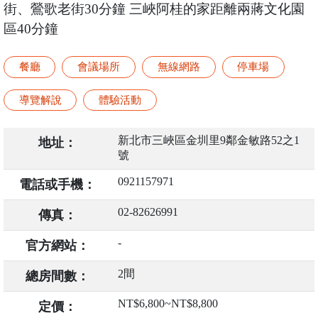
街、鶯歌老街30分鐘 三峽阿桂的家距離兩蔣文化園
區40分鐘
餐廳
會議場所
無線網路
停車場
導覽解說
體驗活動
新北市三峽區金圳里9鄰金敏路52之1
地址：
號
0921157971
電話或手機：
02-82626991
傳真：
-
官方網站：
2間
總房間數：
NT$6,800~NT$8,800
定價：