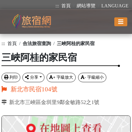
:::
首頁
網站導覽
LANGUAGE
:::
首頁
合法旅宿查詢
三峽阿桂的家民宿
三峽阿桂的家民宿
列印
分享
+
字級放大
-
字級縮小
新北市民宿104號
新北市三峽區金圳里9鄰金敏路52之1號