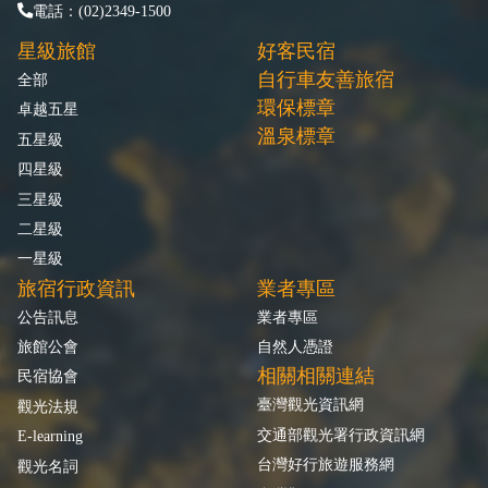
電話：(02)2349-1500
星級旅館
好客民宿
自行車友善旅宿
全部
環保標章
卓越五星
溫泉標章
五星級
四星級
三星級
二星級
一星級
旅宿行政資訊
業者專區
公告訊息
業者專區
旅館公會
自然人憑證
相關相關連結
民宿協會
臺灣觀光資訊網
觀光法規
交通部觀光署行政資訊網
E-learning
台灣好行旅遊服務網
觀光名詞