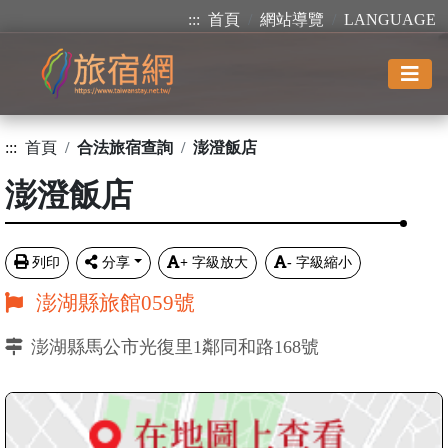
:::
首頁
網站導覽
LANGUAGE
:::
首頁
合法旅宿查詢
澎澄飯店
澎澄飯店
列印
分享
+
字級放大
-
字級縮小
澎湖縣旅館059號
澎湖縣馬公市光復里1鄰同和路168號