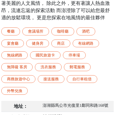
著美麗的人文風情， 除此之外，更有著讓人熱血激
昂，流連忘返的探索活動 而澎澄除了可以給您最舒
適的放鬆環境， 更是您探索在地風情的最佳夥伴
餐廳
會議場所
咖啡廳
酒吧
宴會廳
健身房
商店
有線網路
無線網路
國民旅遊卡
停車場
無障礙 客房
洗衣服務
郵電服務
商務旅遊中心
接送服務
自行車租借
外幣兌換
澎湖縣馬公市光復里1鄰同和路168號
地址：