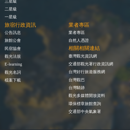
三星級
二星級
一星級
旅宿行政資訊
業者專區
公告訊息
業者專區
旅館公會
自然人憑證
相關相關連結
民宿協會
臺灣觀光資訊網
觀光法規
交通部觀光署行政資訊網
E-learning
台灣好行旅遊服務網
觀光名詞
台灣觀巴
檔案下載
台灣騎跡
觀光多媒體開放資料
環保標章旅館查詢
交通部中央氣象署