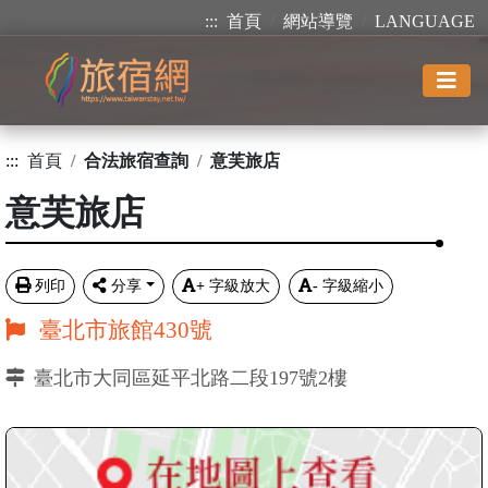
:::
首頁
網站導覽
LANGUAGE
:::
首頁
合法旅宿查詢
意芙旅店
意芙旅店
列印
分享
+
字級放大
-
字級縮小
臺北市旅館430號
臺北市大同區延平北路二段197號2樓