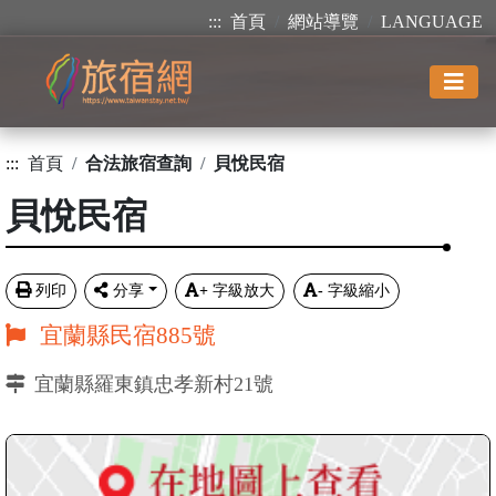
:::
首頁
網站導覽
LANGUAGE
:::
首頁
合法旅宿查詢
貝悅民宿
貝悅民宿
列印
分享
+
字級放大
-
字級縮小
宜蘭縣民宿885號
宜蘭縣羅東鎮忠孝新村21號