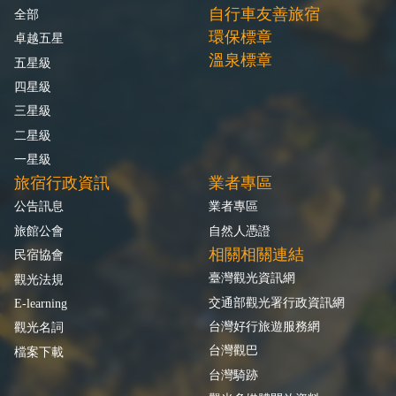
自行車友善旅宿
全部
環保標章
卓越五星
溫泉標章
五星級
四星級
三星級
二星級
一星級
旅宿行政資訊
業者專區
公告訊息
業者專區
旅館公會
自然人憑證
相關相關連結
民宿協會
臺灣觀光資訊網
觀光法規
交通部觀光署行政資訊網
E-learning
台灣好行旅遊服務網
觀光名詞
台灣觀巴
檔案下載
台灣騎跡