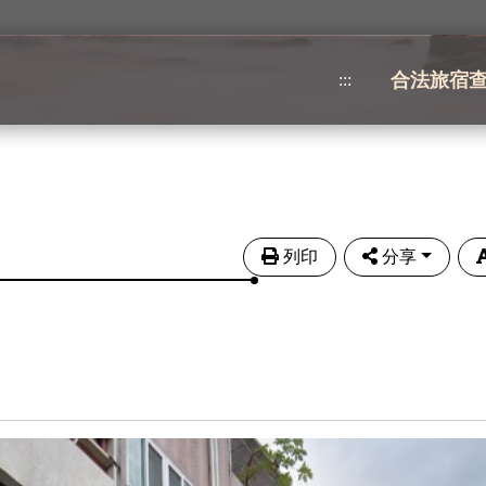
合法旅宿
:::
列印
分享