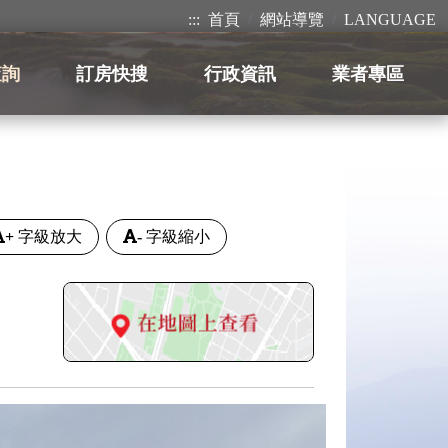
:::
首頁
網站導覽
LANGUAGE
查詢
訂房快搜
行政資訊
業者專區
+
字級放大
-
字級縮小