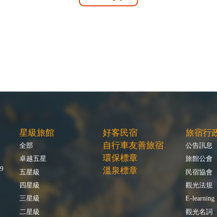
星級旅館
好客民宿
旅宿行
自行車友善旅宿
全部
公告訊息
環保標章
卓越五星
旅館公會
9
溫泉標章
五星級
民宿協會
四星級
觀光法規
三星級
E-learning
二星級
觀光名詞