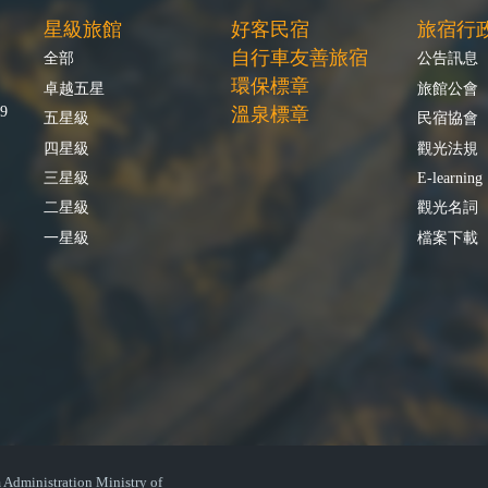
星級旅館
好客民宿
旅宿行
自行車友善旅宿
全部
公告訊息
環保標章
卓越五星
旅館公會
9
溫泉標章
五星級
民宿協會
四星級
觀光法規
三星級
E-learning
二星級
觀光名詞
一星級
檔案下載
istration Ministry of