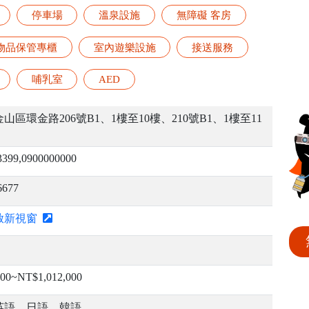
停車場
溫泉設施
無障礙 客房
物品保管專櫃
室內遊樂設施
接送服務
哺乳室
AED
山區環金路206號B1、1樓至10樓、210號B1、1樓至11
3399,0900000000
6677
啟新視窗
00~NT$1,012,000
英語、日語、韓語