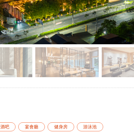
酒吧
宴會廳
健身房
游泳池