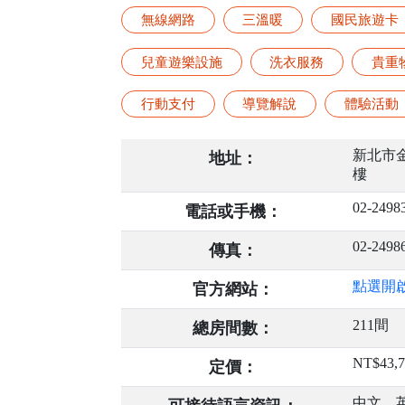
無線網路
三溫暖
國民旅遊卡
兒童遊樂設施
洗衣服務
貴重
行動支付
導覽解說
體驗活動
新北市金
地址：
樓
02-2498
電話或手機：
02-2498
傳真：
點選開
官方網站：
211間
總房間數：
NT$43,7
定價：
中文、