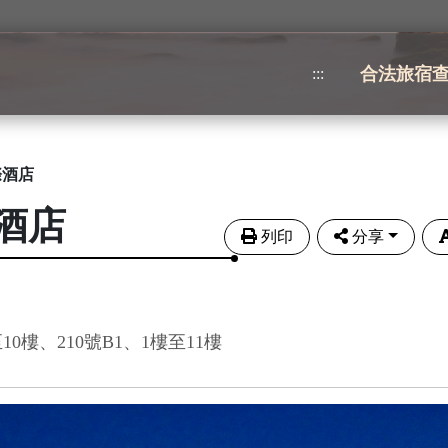
合法旅宿
:::
際酒店
酒店
列印
分享
0樓、210號B1、1樓至11樓