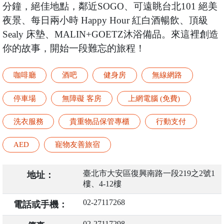
分鐘，絕佳地點，鄰近SOGO、可遠眺台北101 絕美
夜景、每日兩小時 Happy Hour 紅白酒暢飲、頂級
Sealy 床墊、MALIN+GOETZ沐浴備品。來這裡創造
你的故事，開始一段難忘的旅程！
咖啡廳
酒吧
健身房
無線網路
停車場
無障礙 客房
上網電腦 (免費)
洗衣服務
貴重物品保管專櫃
行動支付
AED
寵物友善旅宿
臺北市大安區復興南路一段219之2號1
地址：
樓、4-12樓
02-27117268
電話或手機：
02-27117298