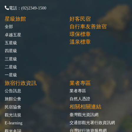
電話：(02)2349-1500
星級旅館
好客民宿
自行車友善旅宿
全部
環保標章
卓越五星
溫泉標章
五星級
四星級
三星級
二星級
一星級
旅宿行政資訊
業者專區
公告訊息
業者專區
旅館公會
自然人憑證
相關相關連結
民宿協會
臺灣觀光資訊網
觀光法規
交通部觀光署行政資訊網
E-learning
台灣好行旅遊服務網
觀光名詞