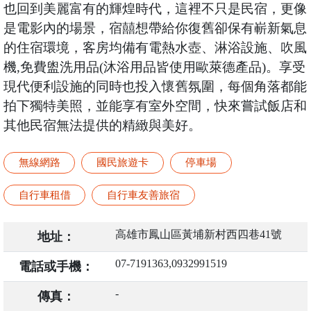
也回到美麗富有的輝煌時代，這裡不只是民宿，更像
是電影內的場景，宿囍想帶給你復舊卻保有嶄新氣息
的住宿環境，客房均備有電熱水壺、淋浴設施、吹風
機,免費盥洗用品(沐浴用品皆使用歐萊德產品)。享受
現代便利設施的同時也投入懷舊氛圍，每個角落都能
拍下獨特美照，並能享有室外空間，快來嘗試飯店和
其他民宿無法提供的精緻與美好。
無線網路
國民旅遊卡
停車場
自行車租借
自行車友善旅宿
高雄市鳳山區黃埔新村西四巷41號
地址：
07-7191363,0932991519
電話或手機：
-
傳真：