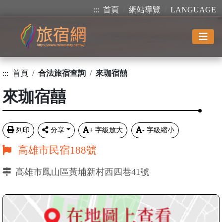
:::
首頁
網站導覽
LANGUAGE
:::
首頁
合法旅宿查詢
來珈宿囍
來珈宿囍
列印
分享
+
字級放大
-
字級縮小
高雄市民宿188號
高雄市鳳山區黃埔新村西四巷41號