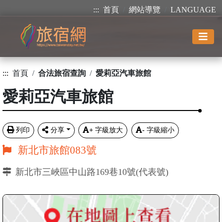
:::
首頁
網站導覽
LANGUAGE
:::
首頁
合法旅宿查詢
愛莉亞汽車旅館
愛莉亞汽車旅館
列印
分享
+
字級放大
-
字級縮小
新北市旅館083號
新北市三峽區中山路169巷10號(代表號)