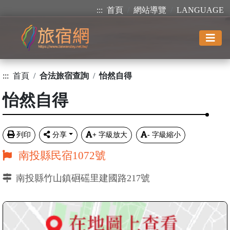
:::
首頁
網站導覽
LANGUAGE
:::
首頁
合法旅宿查詢
怡然自得
怡然自得
列印
分享
+
字級放大
-
字級縮小
南投縣民宿1072號
南投縣竹山鎮硘磘里建國路217號