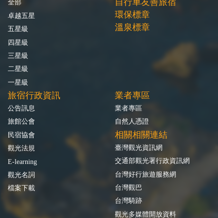
自行車友善旅宿
全部
環保標章
卓越五星
溫泉標章
五星級
四星級
三星級
二星級
一星級
旅宿行政資訊
業者專區
公告訊息
業者專區
旅館公會
自然人憑證
相關相關連結
民宿協會
臺灣觀光資訊網
觀光法規
交通部觀光署行政資訊網
E-learning
台灣好行旅遊服務網
觀光名詞
台灣觀巴
檔案下載
台灣騎跡
觀光多媒體開放資料