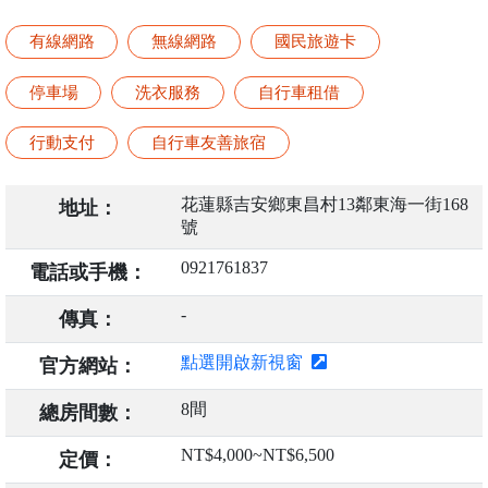
有線網路
無線網路
國民旅遊卡
停車場
洗衣服務
自行車租借
行動支付
自行車友善旅宿
花蓮縣吉安鄉東昌村13鄰東海一街168
地址：
號
0921761837
電話或手機：
-
傳真：
點選開啟新視窗
官方網站：
8間
總房間數：
NT$4,000~NT$6,500
定價：