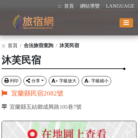
:::
首頁
網站導覽
LANGUAGE
:::
首頁
合法旅宿查詢
沐芙民宿
沐芙民宿
列印
分享
+
字級放大
-
字級縮小
宜蘭縣民宿2082號
宜蘭縣五結鄉成興路105巷7號