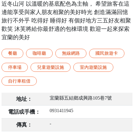
近冬山河 以溫暖的基底配色為主軸， 希望旅客在這
邊能享受與家人朋友相聚的美好時光 創造滿滿回憶
旅行不外乎 吃得好 睡得好 有個好地方三五好友相聚
歡笑 沐芙將給你最舒適的包棟環境 歡迎一起來探索
宜蘭的美好
餐廳
咖啡廳
無線網路
國民旅遊卡
停車場
兒童遊樂設施
室內遊樂設施
自行車租借
宜蘭縣五結鄉成興路105巷7號
地址：
0931411945
電話或手機：
-
傳真：