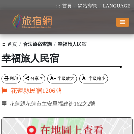
:::
首頁
網站導覽
LANGUAGE
:::
首頁
合法旅宿查詢
幸福旅人民宿
幸福旅人民宿
列印
分享
+
字級放大
-
字級縮小
花蓮縣民宿1206號
花蓮縣花蓮市主安里福建街162之2號