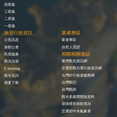
四星級
三星級
二星級
一星級
旅宿行政資訊
業者專區
公告訊息
業者專區
旅館公會
自然人憑證
相關相關連結
民宿協會
臺灣觀光資訊網
觀光法規
交通部觀光署行政資訊網
E-learning
台灣好行旅遊服務網
觀光名詞
台灣觀巴
檔案下載
台灣騎跡
觀光多媒體開放資料
環保標章旅館查詢
交通部中央氣象署