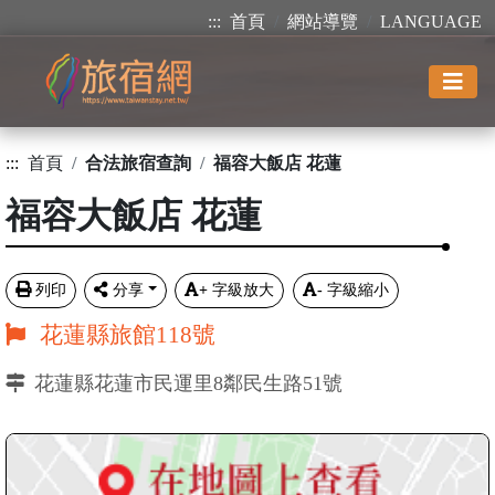
:::
首頁
網站導覽
LANGUAGE
:::
首頁
合法旅宿查詢
福容大飯店 花蓮
福容大飯店 花蓮
列印
分享
+
字級放大
-
字級縮小
花蓮縣旅館118號
花蓮縣花蓮市民運里8鄰民生路51號