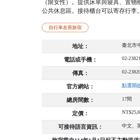
（限女性）。提供床單與寢具、置物櫃和床
公共休息區。接待櫃台可以寄存行李
自行車友善旅宿
臺北市中
地址：
02-2382
電話或手機：
02-2382
傳真：
點選開
官方網站：
17間
總房間數：
NT$25,6
定價：
中文、
可接待語言資訊：