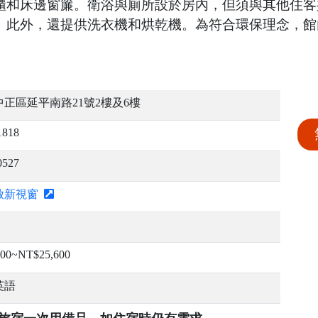
邊窗簾。衛浴與廁所設於房內，但須與其他住客共用。 Fu
。此外，還提供洗衣機和烘乾機。為符合環保理念，館
正區延平南路21號2樓及6樓
1818
0527
啟新視窗
00~NT$25,600
英語