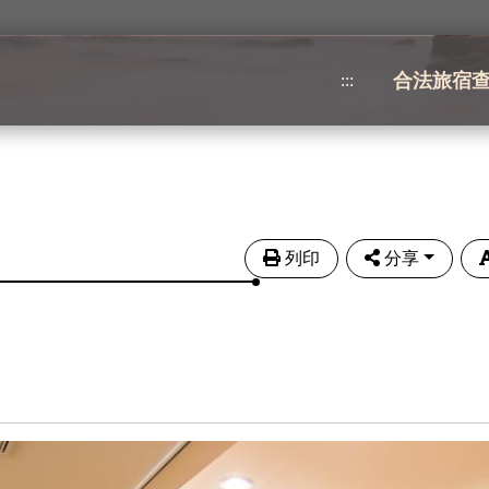
合法旅宿
:::
列印
分享