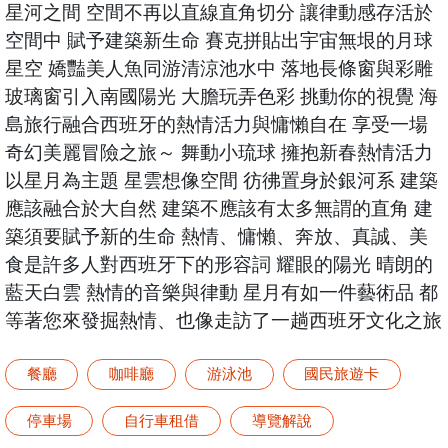
星河之間 空間不再以直線直角切分 讓律動感存活於
空間中 賦予建築新生命 賽克拼貼出宇宙無垠的月球
星空 嬌豔美人魚同游清涼池水中 落地長條窗與彩雕
玻璃窗引入南國陽光 大膽玩弄色彩 挑動你的視覺 海
島旅行融合西班牙的熱情活力與慵懶自在 享受一場
奇幻美麗冒險之旅～ 舞動小琉球 擁抱新春熱情活力
以星月為主題 星雲想像空間 彷彿置身於銀河系 建築
應該融合於大自然 建築不應該有太多無謂的直角 建
築須要賦予新的生命 熱情、慵懶、奔放、真誠、美
食是許多人對西班牙下的形容詞 耀眼的陽光 晴朗的
藍天白雲 熱情的音樂與律動 星月有如一件藝術品 都
等著您來發掘熱情、也像走訪了一趟西班牙文化之旅
餐廳
咖啡廳
游泳池
國民旅遊卡
停車場
自行車租借
導覽解說