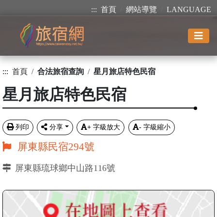
:::
首頁
網站導覽
LANGUAGE
:::
首頁
合法旅宿查詢
星月旅店特色民宿
星月旅店特色民宿
列印
分享
+
字級放大
-
字級縮小
屏東縣民宿294號
屏東縣琉球鄉中山路116號