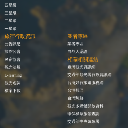
四星級
三星級
二星級
一星級
旅宿行政資訊
業者專區
公告訊息
業者專區
旅館公會
自然人憑證
相關相關連結
民宿協會
臺灣觀光資訊網
觀光法規
交通部觀光署行政資訊網
E-learning
台灣好行旅遊服務網
觀光名詞
台灣觀巴
檔案下載
台灣騎跡
觀光多媒體開放資料
環保標章旅館查詢
交通部中央氣象署