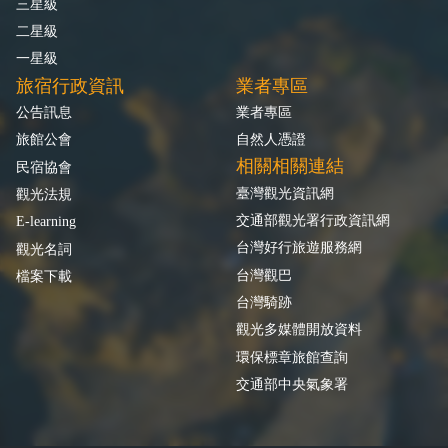
三星級
二星級
一星級
旅宿行政資訊
業者專區
公告訊息
業者專區
旅館公會
自然人憑證
相關相關連結
民宿協會
臺灣觀光資訊網
觀光法規
交通部觀光署行政資訊網
E-learning
台灣好行旅遊服務網
觀光名詞
台灣觀巴
檔案下載
台灣騎跡
觀光多媒體開放資料
環保標章旅館查詢
交通部中央氣象署