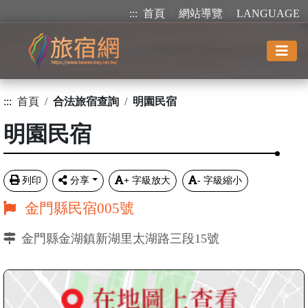
:::
首頁
網站導覽
LANGUAGE
:::
首頁
合法旅宿查詢
明園民宿
明園民宿
列印
分享
+
字級放大
-
字級縮小
金門縣民宿005號
金門縣金湖鎮新湖里太湖路三段15號