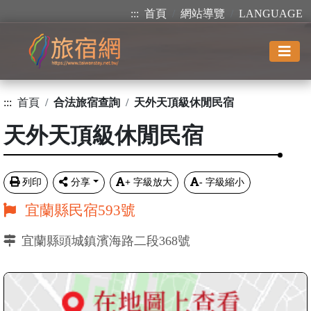
:::
首頁
網站導覽
LANGUAGE
:::
首頁
合法旅宿查詢
天外天頂級休閒民宿
天外天頂級休閒民宿
列印
分享
+
字級放大
-
字級縮小
宜蘭縣民宿593號
宜蘭縣頭城鎮濱海路二段368號