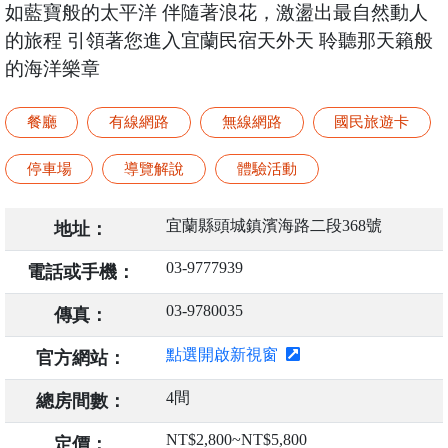
如藍寶般的太平洋 伴隨著浪花，激盪出最自然動人
的旅程 引領著您進入宜蘭民宿天外天 聆聽那天籟般
的海洋樂章
餐廳
有線網路
無線網路
國民旅遊卡
停車場
導覽解說
體驗活動
宜蘭縣頭城鎮濱海路二段368號
地址：
03-9777939
電話或手機：
03-9780035
傳真：
點選開啟新視窗
官方網站：
4間
總房間數：
NT$2,800~NT$5,800
定價：