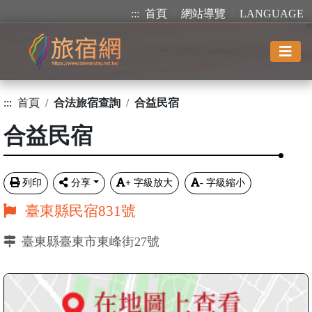
:::
首頁
網站導覽
LANGUAGE
:::
首頁
合法旅宿查詢
合益民宿
合益民宿
列印
分享
+
字級放大
-
字級縮小
臺東縣民宿831號
臺東縣臺東市東峰街27號