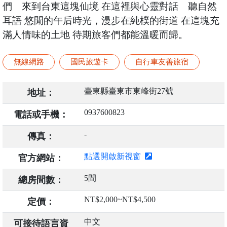
們 來到台東這塊仙境 在這裡與心靈對話 聽自然
耳語 悠閒的午后時光，漫步在純樸的街道 在這塊充
滿人情味的土地 待期旅客們都能溫暖而歸。
無線網路
國民旅遊卡
自行車友善旅宿
臺東縣臺東市東峰街27號
地址：
0937600823
電話或手機：
-
傳真：
點選開啟新視窗
官方網站：
5間
總房間數：
NT$2,000~NT$4,500
定價：
中文
可接待語言資