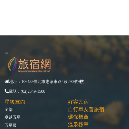
:::
地址：106433臺北市忠孝東路4段290號9樓
電話：(02)2349-1500
星級旅館
好客民宿
自行車友善旅宿
全部
環保標章
卓越五星
溫泉標章
五星級