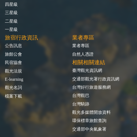
四星級
三星級
二星級
一星級
旅宿行政資訊
業者專區
公告訊息
業者專區
旅館公會
自然人憑證
相關相關連結
民宿協會
臺灣觀光資訊網
觀光法規
交通部觀光署行政資訊網
E-learning
台灣好行旅遊服務網
觀光名詞
台灣觀巴
檔案下載
台灣騎跡
觀光多媒體開放資料
環保標章旅館查詢
交通部中央氣象署