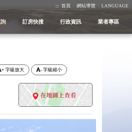
:::
首頁
網站導覽
LANGUAGE
查詢
訂房快搜
行政資訊
業者專區
+
字級放大
-
字級縮小