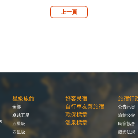
上一頁
星級旅館
好客民宿
旅宿行
自行車友善旅宿
全部
公告訊息
環保標章
卓越五星
旅館公會
9
溫泉標章
五星級
民宿協會
四星級
觀光法規