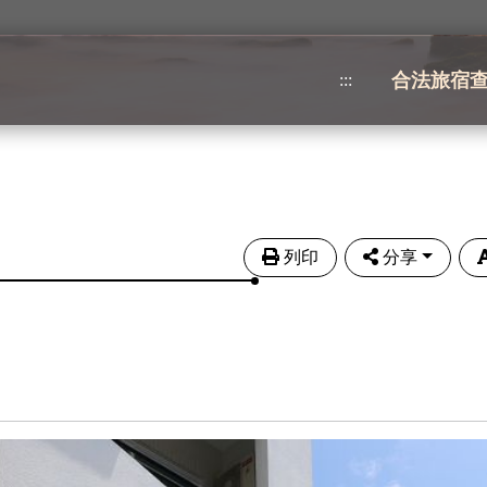
合法旅宿
:::
列印
分享