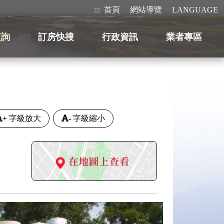
:::
首頁
網站導覽
LANGUAGE
查詢
訂房快搜
行政資訊
業者專區
+
字級放大
-
字級縮小