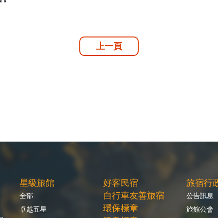
上一頁
星級旅館
好客民宿
旅宿行
自行車友善旅宿
全部
公告訊息
環保標章
卓越五星
旅館公會