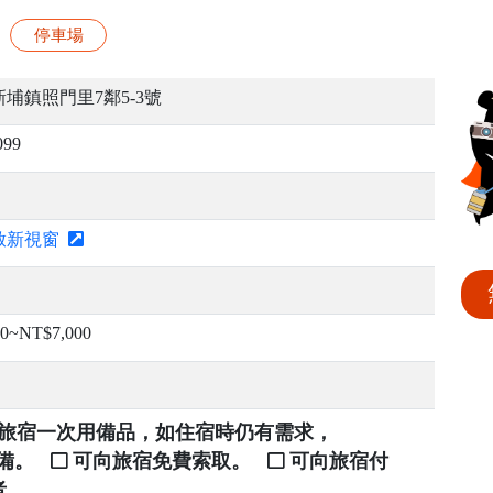
停車場
埔鎮照門里7鄰5-3號
099
啟新視窗
00~NT$7,000
提供旅宿一次用備品，如住宿時仍有需求，
自備。
可向旅宿免費索取。
可向旅宿付
者。