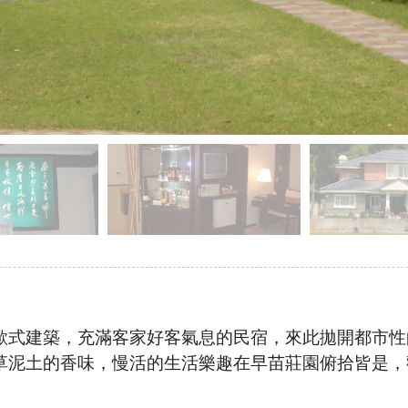
歐式建築，充滿客家好客氣息的民宿，來此拋開都市性
草泥土的香味，慢活的生活樂趣在早苗莊園俯拾皆是，