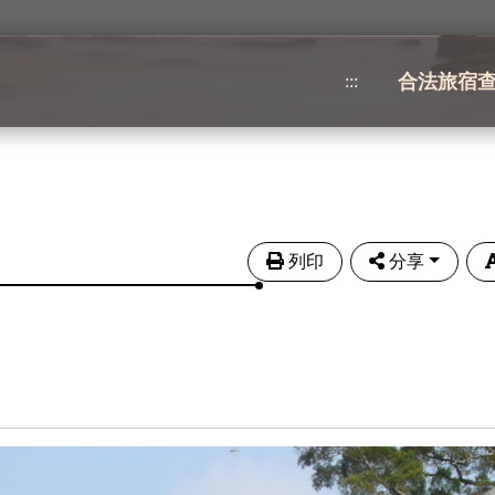
合法旅宿
:::
列印
分享