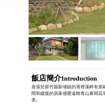
飯店簡介
Introduction
座落於新竹縣新埔鎮的霄裡溪畔有座
間和緩慢的居家感覺遠眺青山鼻聞花
美。