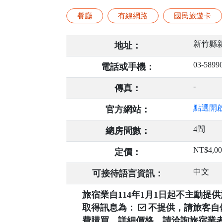
餐廳
有線網路
國民旅遊卡
新竹縣新
地址：
03-5899
電話或手機：
-
傳真：
點選開
官方網站：
4間
總房間數：
NT$4,0
定價：
中文
可接待語言資訊：
旅宿業自114年1月1日起不主動
取得訊息為：
不提供，請旅客
費購買，詳細價格，請洽詢旅宿業