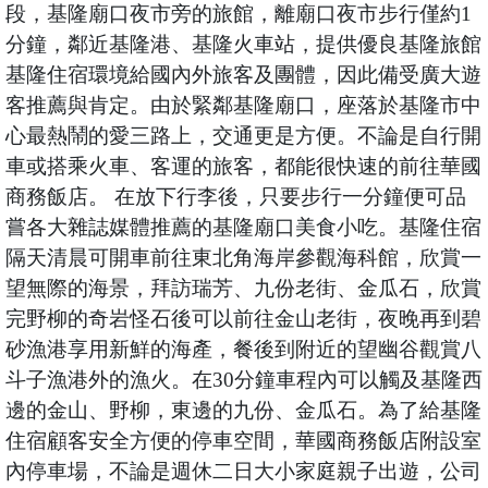
段，基隆廟口夜市旁的旅館，離廟口夜市步行僅約1
分鐘，鄰近基隆港、基隆火車站，提供優良基隆旅館
基隆住宿環境給國內外旅客及團體，因此備受廣大遊
客推薦與肯定。由於緊鄰基隆廟口，座落於基隆市中
心最熱鬧的愛三路上，交通更是方便。不論是自行開
車或搭乘火車、客運的旅客，都能很快速的前往華國
商務飯店。 在放下行李後，只要步行一分鐘便可品
嘗各大雜誌媒體推薦的基隆廟口美食小吃。基隆住宿
隔天清晨可開車前往東北角海岸參觀海科館，欣賞一
望無際的海景，拜訪瑞芳、九份老街、金瓜石，欣賞
完野柳的奇岩怪石後可以前往金山老街，夜晚再到碧
砂漁港享用新鮮的海產，餐後到附近的望幽谷觀賞八
斗子漁港外的漁火。在30分鐘車程內可以觸及基隆西
邊的金山、野柳，東邊的九份、金瓜石。為了給基隆
住宿顧客安全方便的停車空間，華國商務飯店附設室
內停車場，不論是週休二日大小家庭親子出遊，公司