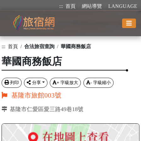
:::
首頁
網站導覽
LANGUAGE
:::
首頁
合法旅宿查詢
華國商務飯店
華國商務飯店
列印
分享
+
字級放大
-
字級縮小
基隆市旅館003號
基隆市仁愛區愛三路49巷18號