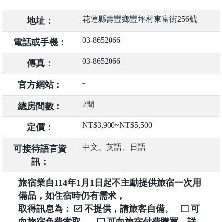
花蓮縣壽豐鄉豐坪村東富街256號
地址：
03-8652066
電話或手機：
03-8652066
傳真：
-
官方網站：
2間
總房間數：
NT$3,900~NT$5,500
定價：
中文、英語、日語
可接待語言資
訊：
旅宿業自114年1月1日起不主動提供旅宿一次用
備品，如住宿時仍有需求，
取得訊息為：
不提供，請旅客自備。
可
向旅宿免費索取。
可向旅宿付費購買，詳