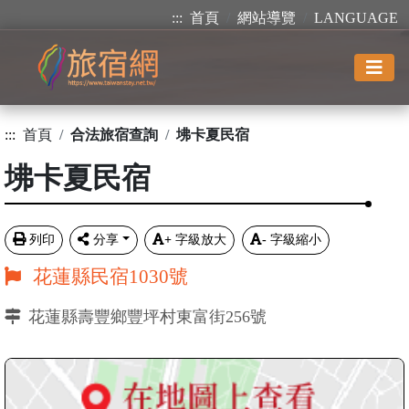
:::
首頁
網站導覽
LANGUAGE
:::
首頁
合法旅宿查詢
坲卡夏民宿
坲卡夏民宿
列印
分享
+
字級放大
-
字級縮小
花蓮縣民宿1030號
花蓮縣壽豐鄉豐坪村東富街256號