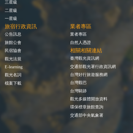
三星級
二星級
一星級
旅宿行政資訊
業者專區
公告訊息
業者專區
旅館公會
自然人憑證
相關相關連結
民宿協會
臺灣觀光資訊網
觀光法規
交通部觀光署行政資訊網
E-learning
台灣好行旅遊服務網
觀光名詞
台灣觀巴
檔案下載
台灣騎跡
觀光多媒體開放資料
環保標章旅館查詢
交通部中央氣象署