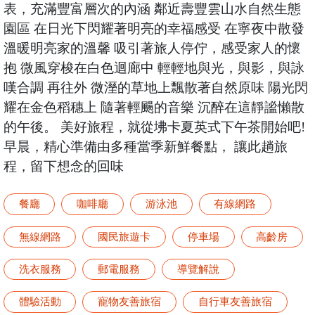
表，充滿豐富層次的內涵 鄰近壽豐雲山水自然生態
園區 在日光下閃耀著明亮的幸福感受 在寧夜中散發
溫暖明亮家的溫馨 吸引著旅人停佇，感受家人的懷
抱 微風穿梭在白色迴廊中 輕輕地與光，與影，與詠
嘆合調 再往外 微溼的草地上飄散著自然原味 陽光閃
耀在金色稻穗上 隨著輕颺的音樂 沉醉在這靜謐懶散
的午後。 美好旅程，就從坲卡夏英式下午茶開始吧!
早晨，精心準備由多種當季新鮮餐點， 讓此趟旅
程，留下想念的回味
餐廳
咖啡廳
游泳池
有線網路
無線網路
國民旅遊卡
停車場
高齡房
洗衣服務
郵電服務
導覽解說
體驗活動
寵物友善旅宿
自行車友善旅宿