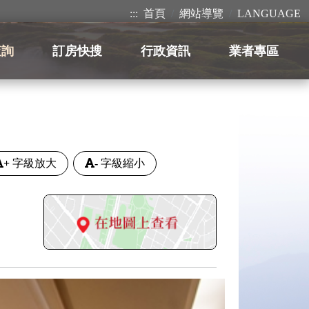
:::
首頁
網站導覽
LANGUAGE
查詢
訂房快搜
行政資訊
業者專區
+
字級放大
-
字級縮小