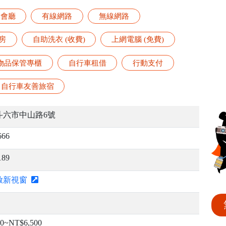
宴會廳
有線網路
無線網路
房
自助洗衣 (收費)
上網電腦 (免費)
物品保管專櫃
自行車租借
行動支付
自行車友善旅宿
斗六市中山路6號
666
189
啟新視窗
00~NT$6,500