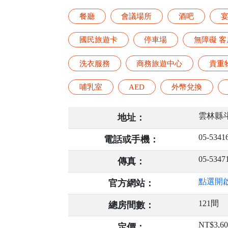
餐廳
會議場所
酒吧
國民旅遊卡
停車場
無障礙 客
洗衣服務
商務旅遊中心
貴重
哺乳室
AED
外幣兌換
雲林縣
地址：
05-5341
電話或手機：
05-5347
傳真：
點選開
官方網站：
121間
總房間數：
NT$3,6
定價：