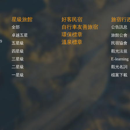
星級旅館
好客民宿
旅宿行
自行車友善旅宿
全部
公告訊息
環保標章
卓越五星
旅館公會
9
溫泉標章
五星級
民宿協會
四星級
觀光法規
三星級
E-learning
二星級
觀光名詞
一星級
檔案下載