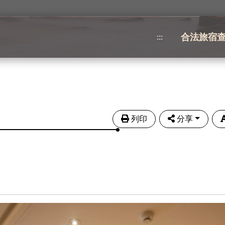
合法旅宿
:::
列印
分享