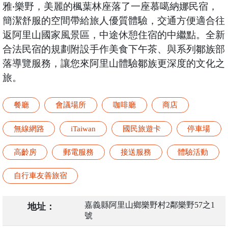
雅‧樂野，美麗的楓葉林座落了一座慕噶納娜民宿，
簡潔舒服的空間帶給旅人優質體驗，交通方便適合往
返阿里山國家風景區，中途休憩住宿的中繼點。全新
合法民宿的規劃附設手作美食下午茶、與系列鄒族部
落導覽服務，讓您來阿里山體驗鄒族更深度的文化之
旅。
餐廳
會議場所
咖啡廳
商店
無線網路
iTaiwan
國民旅遊卡
停車場
高齡房
郵電服務
接送服務
體驗活動
自行車友善旅宿
嘉義縣阿里山鄉樂野村2鄰樂野57之1
地址：
號