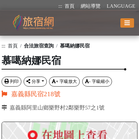
:::
首頁
網站導覽
LANGUAGE
:::
首頁
合法旅宿查詢
慕噶納娜民宿
慕噶納娜民宿
列印
分享
+
字級放大
-
字級縮小
嘉義縣民宿218號
嘉義縣阿里山鄉樂野村2鄰樂野57之1號