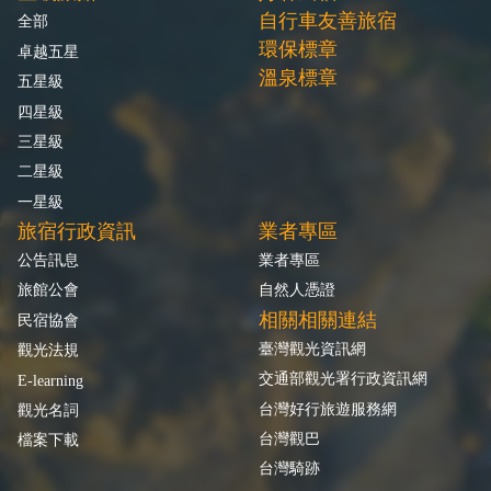
自行車友善旅宿
全部
環保標章
卓越五星
溫泉標章
五星級
四星級
三星級
二星級
一星級
旅宿行政資訊
業者專區
公告訊息
業者專區
旅館公會
自然人憑證
相關相關連結
民宿協會
臺灣觀光資訊網
觀光法規
交通部觀光署行政資訊網
E-learning
台灣好行旅遊服務網
觀光名詞
台灣觀巴
檔案下載
台灣騎跡