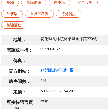
餐廳
無線網路
停車場
溫泉設施
射箭場
自行車租借
導覽解說
體驗活動
花蓮縣鳳林鎮林榮里永康路220號
地址：
0922664152
電話或手機：
-
傳真：
點選開啟新視窗
官方網站：
3間
總房間數：
NT$3,000~NT$4,200
定價：
中文
可接待語言資
訊：