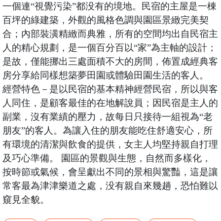
一個連“視覺污染”都没有的境地。民宿的主屋是一棟
百坪的綠建築，外觀的風格色調與園區景緻完美契
合；內部裝潢精緻而典雅，所有的空間均出自民宿主
人的精心規劃，是一個百分百以“家”為主軸的設計；
是故，僅能挪出三處面積不大的房間，佈置成經典客
房分享給同樣想築夢田園或體驗田園生活的客人。
經營特色－是以民宿的基本精神經營民宿，所以與客
人同住，是顧客最佳的在地解說員；因民宿是主人的
副業，沒有業績的壓力，故每日只接待一組視為“老
朋友”的客人。為讓入住的朋友能吃住舒適安心，所
有環境的清潔與飲食的提供，女主人均堅持親自打理
及巧心準備。 園區的景觀與生態，自然而多樣化，
按時節或氣候，會呈獻出不同的景相與驚豔，這是讓
常客最為津津樂道之處，没有親自來幾趟，恐怕難以
窺見全貌。