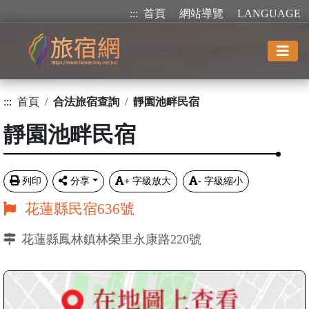
:::
首頁
網站導覽
LANGUAGE
:::
首頁
合法旅宿查詢
靜園池畔民宿
靜園池畔民宿
列印
分享
+
字級放大
-
字級縮小
花蓮縣民宿636號
花蓮縣鳳林鎮林榮里永康路220號