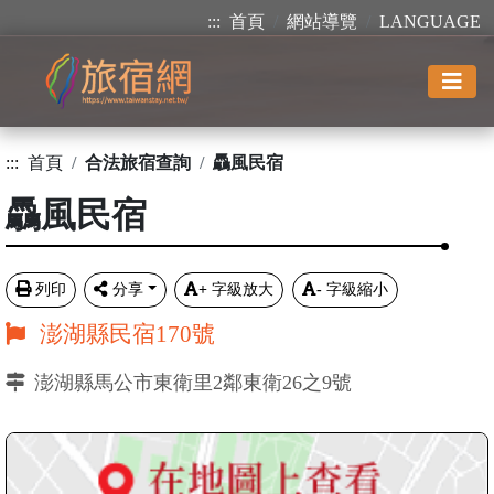
:::
首頁
網站導覽
LANGUAGE
:::
首頁
合法旅宿查詢
驫風民宿
驫風民宿
列印
分享
+
字級放大
-
字級縮小
澎湖縣民宿170號
澎湖縣馬公市東衛里2鄰東衛26之9號