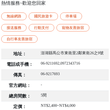
熱情服務~歡迎您回家
無線網路
國民旅遊卡
停車場
接送服務
行動支付
寵物友善旅宿
自行車友善旅宿
澎湖縣馬公市東衛里2鄰東衛26之9號
地址：
06-9211692,0972343716
電話或手機：
06-9217693
傳真：
-
官方網站：
5間
總房間數：
NT$2,400~NT$4,000
定價：